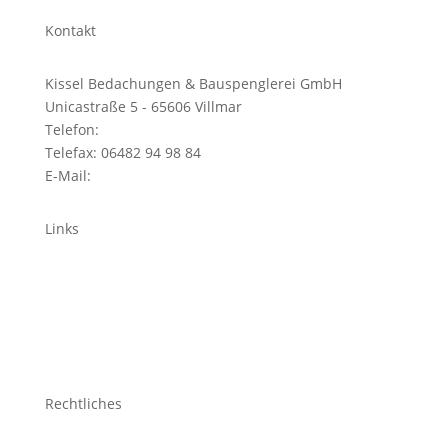
Kontakt
Kissel Bedachungen & Bauspenglerei GmbH
Unicastraße 5 - 65606 Villmar
Telefon:
06482 94 98 88
Telefax: 06482 94 98 84
E-Mail:
info@kissel-bedachung.de
Links
Startseite
Unsere Leistungen
Karriere
Über Uns
Rechtliches